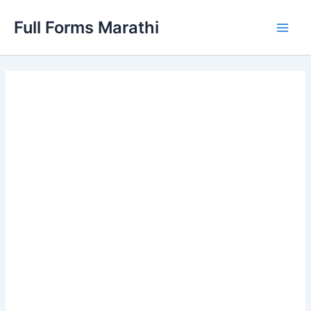
Skip
Full Forms Marathi
to
Main
content
Men