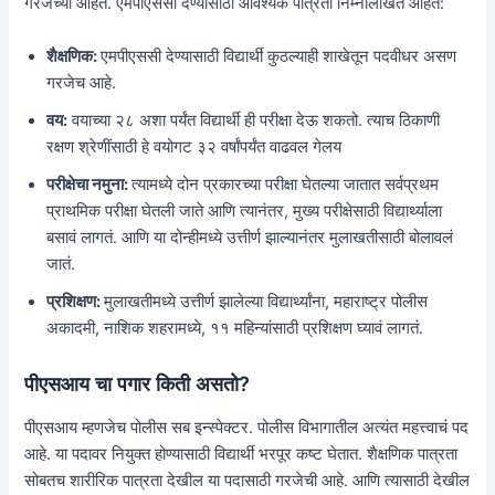
गरजेच्या आहेत. एमपीएससी देण्यासाठी आवश्यक पात्रता निम्नलिखित आहेत:
शैक्षणिक:
एमपीएससी देण्यासाठी विद्यार्थी कुठल्याही शाखेतून पदवीधर असण
गरजेच आहे.
वय:
वयाच्या २८ अशा पर्यंत विद्यार्थी ही परीक्षा देऊ शकतो. त्याच ठिकाणी
रक्षण श्रेणींसाठी हे वयोगट ३२ वर्षांपर्यंत वाढवल गेलय
परीक्षेचा नमुना:
त्यामध्ये दोन प्रकारच्या परीक्षा घेतल्या जातात सर्वप्रथम
प्राथमिक परीक्षा घेतली जाते आणि त्यानंतर, मुख्य परीक्षेसाठी विद्यार्थ्याला
बसावं लागतं. आणि या दोन्हीमध्ये उत्तीर्ण झाल्यानंतर मुलाखतीसाठी बोलावलं
जातं.
प्रशिक्षण:
मुलाखतीमध्ये उत्तीर्ण झालेल्या विद्यार्थ्यांना, महाराष्ट्र पोलीस
अकादमी, नाशिक शहरामध्ये, ११ महिन्यांसाठी प्रशिक्षण घ्यावं लागतं.
पीएसआय चा पगार किती असतो?
पीएसआय म्हणजेच पोलीस सब इन्स्पेक्टर. पोलीस विभागातील अत्यंत महत्त्वाचं पद
आहे. या पदावर नियुक्त होण्यासाठी विद्यार्थी भरपूर कष्ट घेतात. शैक्षणिक पात्रता
सोबतच शारीरिक पात्रता देखील या पदासाठी गरजेची आहे. आणि त्यासाठी देखील