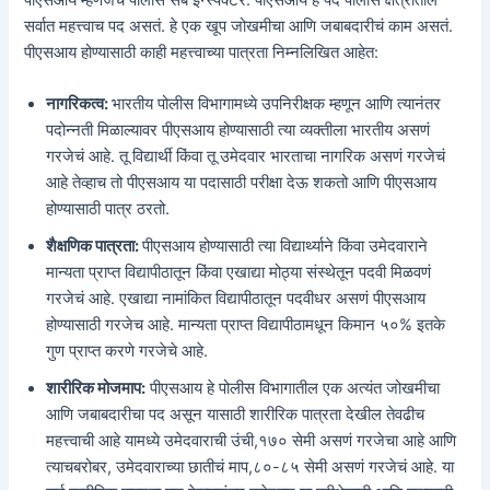
सर्वात महत्त्वाच पद असतं. हे एक खूप जोखमीचा आणि जबाबदारीचं काम असतं.
पीएसआय होण्यासाठी काही महत्त्वाच्या पात्रता निम्नलिखित आहेत:
नागरिकत्व:
भारतीय पोलीस विभागामध्ये उपनिरीक्षक म्हणून आणि त्यानंतर
पदोन्नती मिळाल्यावर पीएसआय होण्यासाठी त्या व्यक्तीला भारतीय असणं
गरजेचं आहे. तू विद्यार्थी किंवा तू उमेदवार भारताचा नागरिक असणं गरजेचं
आहे तेव्हाच तो पीएसआय या पदासाठी परीक्षा देऊ शकतो आणि पीएसआय
होण्यासाठी पात्र ठरतो.
शैक्षणिक पात्रता:
पीएसआय होण्यासाठी त्या विद्यार्थ्याने किंवा उमेदवाराने
मान्यता प्राप्त विद्यापीठातून किंवा एखाद्या मोठ्या संस्थेतून पदवी मिळवणं
गरजेचं आहे. एखाद्या नामांकित विद्यापीठातून पदवीधर असणं पीएसआय
होण्यासाठी गरजेच आहे. मान्यता प्राप्त विद्यापीठामधून किमान ५०% इतके
गुण प्राप्त करणे गरजेचे आहे.
शारीरिक मोजमाप:
पीएसआय हे पोलीस विभागातील एक अत्यंत जोखमीचा
आणि जबाबदारीचा पद असून यासाठी शारीरिक पात्रता देखील तेवढीच
महत्त्वाची आहे यामध्ये उमेदवाराची उंची,१७० सेमी असणं गरजेचा आहे आणि
त्याचबरोबर, उमेदवाराच्या छातीचं माप,८०-८५ सेमी असणं गरजेचं आहे. या