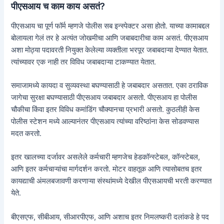
पीएसआय च काम काय असतं?
पीएसआय चा पूर्ण फॉर्म म्हणजे पोलीस सब इन्स्पेक्टर असा होतो. याच्या कामाबद्दल
बोलायला गेलं तर हे अत्यंत जोखमीचा आणि जबाबदारीचा काम असतं. पीएसआय
अशा मोठ्या पदावरती नियुक्त केलेल्या व्यक्तीला भरपूर जबाबदाऱ्या देण्यात येतात.
त्यांच्यावर एक नाही तर विविध जबाबदाऱ्या टाकण्यात येतात.
समाजामध्ये कायदा व सुव्यवस्था बघण्यासाठी हे जबाबदार असतात. एका ठराविक
जागेचा सुरक्षा बघण्यासाठी पीएसआय जबाबदार असतो. पीएसआय हा पोलीस
चौकीचा किंवा इतर विविध कमांडिंग चौक्यानचा प्रभारी असतो. कुठलीही केस
पोलीस स्टेशन मध्ये आल्यानंतर पीएसआय त्यांच्या वरिष्ठांना केस सोडवण्यास
मदत करतो.
इतर खालच्या दर्जावर असलेले कर्मचारी म्हणजेच हेडकॉन्स्टेबल, कॉन्स्टेबल,
आणि इतर कर्मचाऱ्यांचा मार्गदर्शन करतो. मोटर वाहतूक आणि त्यासोबतच इतर
कायद्याची अंमलबजावणी करणाऱ्या संस्थांमध्ये देखील पीएसआयची भरती करण्यात
येते.
बीएसएफ, सीबीआय, सीआरपीएफ, आणि अशाच इतर निमलष्करी दलांकडे हे पद