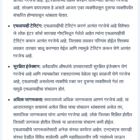
अत्यंत गरजेच आहे. इंटरकोर्सच्या वेळेस संरक्षण वापरण्यात अत्यंत गरजेचा
आहे. संरक्षण वापरल्यास हे असले आजार एका व्यक्तीपासून दुसऱ्या व्यक्तीपर्यंत
संचारित होण्यापासून थांबवता येतात.
एचआयव्ही टेस्टिंग:
एचआयव्हीची टेस्टिंग करणं अत्यंत गरजेचे आहे विशेषतः
जे लोक इंटर कोर्स सारख्या गोष्टींमधून गेलेले आहेत त्यांना एचआयव्हीची
टेस्टिंग करून अत्यंत गरजेचे आहे. जितक्या लवकर परिणाम होईल तितक्या
लवकर उपचार चालू करण्यात येईल आणि त्यामुळे टेस्टिंग करून घेणे अत्यंत
गरजेच आहे.
सुरक्षित इंजेक्शन:
अवैद्यकीय औषधांचे उपचारासाठी सुरक्षित इंजेक्शन घेणं
गरजेचं आहे आणि त्याचबरोबर रक्तदानाच्या वेळेला खूप काळजी घेणे गरजेच
आहे, एचआयव्ही असलेल्या व्यक्तीचे रक्त जर दुसऱ्या व्यक्तीमध्ये गेलं तर
यामुळे एचआयव्हीचा संचालन होतं.
अधिक जागरूकता:
समाजामध्ये अधिक जागरूकता आणणं गरजेचं आहे. या
आजारापासून वाचायचं असेल किंवा याचा संचालन थांबवायचं असेल तर,
सामाजिक जागरूकता यांना अत्यंत गरजेचा आहे. लोकं जितका शिक्षित होतील
जितकी जागरूक होतील तितकं या आजाराचा संचारण कमी होईल.
एचआयव्हीचे जागरूकतेसाठी अनेक संस्था कार्यरत आहेत. एनएसएस सारखी
संस्था देखील विविध शाळेतर्फे आणि महाविद्यालयीन तर्फे गावांमध्ये जाऊन