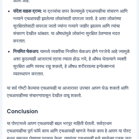
आला आहे.
संदेश वाहक द्रव्य:
या द्रव्यांचा वापर केल्यामुळे एचआयव्हीचा संचारण आणि
नव्याने एचआयव्ही झालेल्या लोकांसाठी वापरला जातो. हे अशा लोकांच्या
सुरक्षिततेसाठी वापरला जातो ज्यांना नव्याने जाहीर झालाय आणि त्यांचा
संचारण देखील थांबवत. या औषधांमुळे लोकांना सुरक्षित ठेवण्यास मदत
करतात.
नियमित चेकअप:
यामध्ये व्यक्तीचा नियमित चेकअप होणे गरजेचे आहे ज्यामुळे
अशा कुठल्याही आजाराचं त्रास त्याला होऊ नये, हे औषध घेतल्याने व्यक्ती
सुरक्षित आणि स्वस्थ राहू शकतो, हे औषध शरीरातल्या इन्फेक्शनचं
व्यवस्थापन करतात.
या सर्व गोष्टी केल्यास एचआयव्ही या आजारावर उपचार आपण घेऊ शकतो आणि
एचआयव्हीच्या संचारणापासून देखील वाचू शकतो.
Conclusion
या पोस्टमध्ये आपण एचआयव्ही बद्दल भरपूर माहिती घेतली. सर्वप्रथम
एचआयव्हीचा पूर्ण फॉर्म काय आणि एचआयव्ही म्हणजे नेमकं काय हे आपण या पोस्ट
मधून समजून घेण्याचा प्रयत्न केला. त्यानंतर एचआयव्ही मुळे झालेल्या एड्स जरा