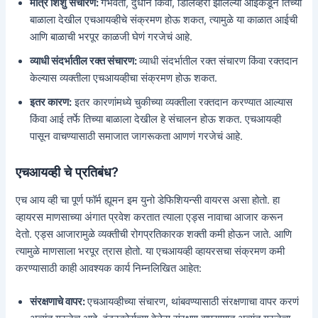
मात्र शिशु संचारण:
गर्भवती, दुधान किंवा, डिलिव्हरी झालेल्या आईकडून तिच्या
बाळाला देखील एचआयव्हीचे संक्रमण होऊ शकत, त्यामुळे या काळात आईची
आणि बाळाची भरपूर काळजी घेणं गरजेचं आहे.
व्याधी संदर्भातील रक्त संचारण:
व्याधी संदर्भातील रक्त संचारण किंवा रक्तदान
केल्यास व्यक्तीला एचआयव्हीचा संक्रमण होऊ शकत.
इतर कारण:
इतर कारणांमध्ये चुकीच्या व्यक्तीला रक्तदान करण्यात आल्यास
किंवा आई तर्फे तिच्या बाळाला देखील हे संचालन होऊ शकत. एचआयव्ही
पासून वाचण्यासाठी समाजात जागरूकता आणणं गरजेचं आहे.
एचआयव्ही चे प्रतिबंध?
एच आय व्ही चा पूर्ण फॉर्म ह्यूमन इम युनो डेफिशियन्सी वायरस असा होतो. हा
व्हायरस माणसाच्या अंगात प्रवेश करतात त्याला एड्स नावाचा आजार करून
देतो. एड्स आजारामुळे व्यक्तीची रोगप्रतिकारक शक्ती कमी होऊन जाते. आणि
त्यामुळे माणसाला भरपूर त्रास होतो. या एचआयव्ही व्हायरसचा संक्रमण कमी
करण्यासाठी काही आवश्यक कार्य निम्नलिखित आहेत:
संरक्षणाचे वापर:
एचआयव्हीच्या संचारण, थांबवण्यासाठी संरक्षणाचा वापर करणं