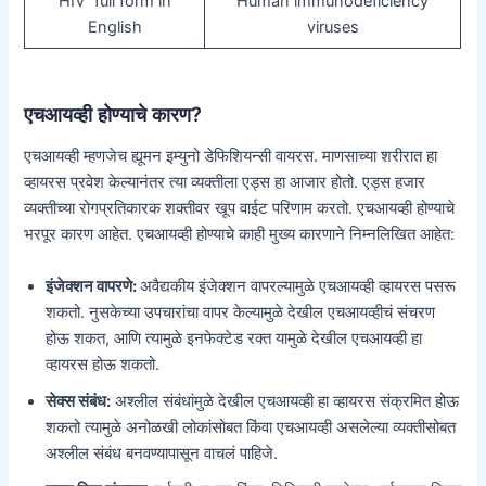
HIV full form in
Human immunodeficiency
English
viruses
एचआयव्ही होण्याचे कारण?
एचआयव्ही म्हणजेच ह्यूमन इम्युनो डेफिशियन्सी वायरस. माणसाच्या शरीरात हा
व्हायरस प्रवेश केल्यानंतर त्या व्यक्तीला एड्स हा आजार होतो. एड्स हजार
व्यक्तीच्या रोगप्रतिकारक शक्तीवर खूप वाईट परिणाम करतो. एचआयव्ही होण्याचे
भरपूर कारण आहेत. एचआयव्ही होण्याचे काही मुख्य कारणाने निम्नलिखित आहेत:
इंजेक्शन वापरणे:
अवैद्यकीय इंजेक्शन वापरल्यामुळे एचआयव्ही व्हायरस पसरू
शकतो. नुसकेच्या उपचारांचा वापर केल्यामुळे देखील एचआयव्हीचं संचरण
होऊ शकत, आणि त्यामुळे इनफेक्टेड रक्त यामुळे देखील एचआयव्ही हा
व्हायरस होऊ शकतो.
सेक्स संबंध:
अश्लील संबंधांमुळे देखील एचआयव्ही हा व्हायरस संक्रमित होऊ
शकतो त्यामुळे अनोळखी लोकांसोबत किंवा एचआयव्ही असलेल्या व्यक्तीसोबत
अश्लील संबंध बनवण्यापासून वाचलं पाहिजे.