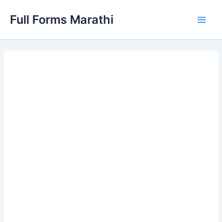
Skip
Full Forms Marathi
to
Main
content
Men