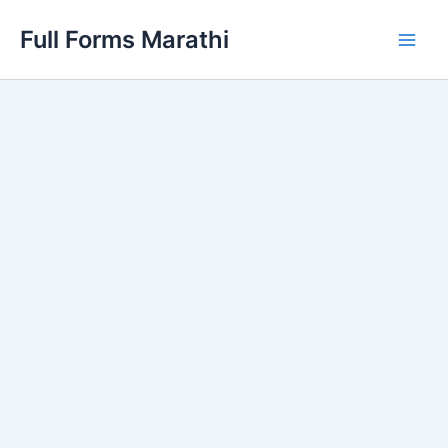
Skip
Full Forms Marathi
to
Main
content
Men