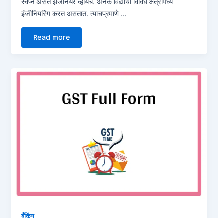
स्वप्न असतं इंजिनियर व्हायच. अनेक विद्यार्थी विविध क्षेत्रांमध्ये
इंजीनियरिंग करत असतात. त्याचप्रमाणे …
Read more
बँकिंग