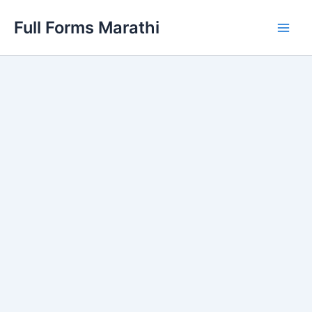
Skip
Full Forms Marathi
to
Main
content
Men