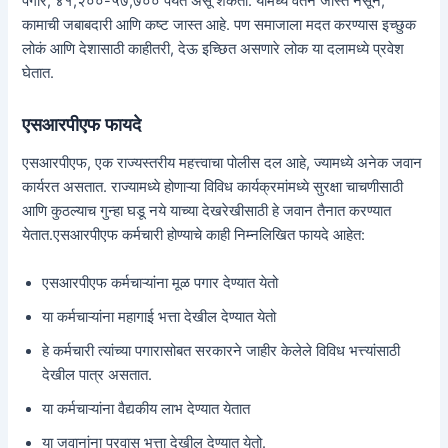
पगार, ४१,२००-५७,७०० पर्यंत असू शकतो. यामध्ये वेतन जास्त नसून,
कामाची जबाबदारी आणि कष्ट जास्त आहे. पण समाजाला मदत करण्यास इच्छुक
लोकं आणि देशासाठी काहीतरी, देऊ इच्छित असणारे लोक या दलामध्ये प्रवेश
घेतात.
एसआरपीएफ फायदे
एसआरपीएफ, एक राज्यस्तरीय महत्त्वाचा पोलीस दल आहे, ज्यामध्ये अनेक जवान
कार्यरत असतात. राज्यामध्ये होणाऱ्या विविध कार्यक्रमांमध्ये सुरक्षा चाचणीसाठी
आणि कुठल्याच गुन्हा घडू नये याच्या देखरेखीसाठी हे जवान तैनात करण्यात
येतात.एसआरपीएफ कर्मचारी होण्याचे काही निम्नलिखित फायदे आहेत:
एसआरपीएफ कर्मचाऱ्यांना मूळ पगार देण्यात येतो
या कर्मचाऱ्यांना महागाई भत्ता देखील देण्यात येतो
हे कर्मचारी त्यांच्या पगारासोबत सरकारने जाहीर केलेले विविध भत्त्यांसाठी
देखील पात्र असतात.
या कर्मचाऱ्यांना वैद्यकीय लाभ देण्यात येतात
या जवानांना प्रवास भत्ता देखील देण्यात येतो.