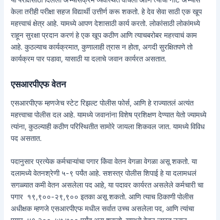
या परीक्षेसाठी दिलेला अभ्यासक्रम व्यवस्थित वाचला आणि त्याचा नीट अभ्यास
केला तरीही परीक्षा सहज विद्यार्थी उत्तीर्ण करू शकतो. हे देव सेवा साठी एक खूप
महत्त्वाचं क्षेत्र आहे. यामध्ये आपण देशासाठी कार्य करतो. लोकांसाठी लोकांमध्ये
राहून सुरक्षा प्रदान करणं हे एक खूप कठीण आणि त्याचबरोबर महत्त्वाचं काम
आहे. कुठल्याच कार्यक्रमात, कुणालाही त्रास न होता, अगदी सुरक्षितपणे तो
कार्यक्रम पार पडावा, यासाठी या दलाचे जवान कार्यरत असतात.
एसआरपीएफ वेतन
एसआरपीएफ म्हणजेच स्टेट रिझल्ट पोलीस फोर्स, आणि हे राज्यातलं अत्यंत
महत्त्वाचा पोलीस दल आहे. यामध्ये जवानांना विशेष प्रशिक्षण देण्यात येतो ज्यामध्ये
त्यांना, कुठल्याही कठीण परिस्थितीत सामोरे जायला शिकवल जात. यामध्ये विविध
पद असतात.
पदानुसार प्रत्येक कर्मचाऱ्यांचा पगार किंवा वेतन वेगळा वेगळा असू शकतो. या
दलामध्ये वेतनश्रेणी ५-९ पर्यंत आहे. सशस्त्र पोलीस शिपाई हे या दलामधलं
सगळ्यात कमी वेतन असलेला पद आहे, या पदावर कार्यरत असलेले कर्मचारी चा
पगार १९,९००-२९,९०० इतका असू शकतो. आणि त्याच ठिकाणी पोलीस
अधीक्षक म्हणजे एसआरपीएफ मधील सर्वात उच्च असलेला पद, आणि त्यांचा