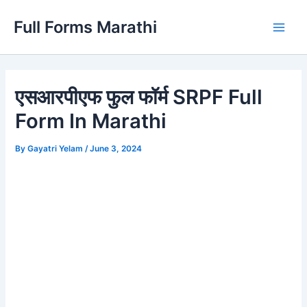
Skip
Full Forms Marathi
to
Main
content
Men
एसआरपीएफ फुल फॉर्म SRPF Full
Form In Marathi
By
Gayatri Yelam
/
June 3, 2024