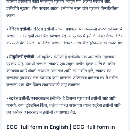
ठिकाणी इसीजीचं काही महत्त्वपूर्ण प्रकार जाणून घेणे अत्यंत गरजेच आहे.
इसीजीचे मुख्यतः तीन प्रकार आहेत. इसीजीचे मुख्य तीन प्रकार निम्नलिखित
आहेत:
• रेस्टिंग इसीजी-
रेस्टिंग इसीजी याच्या नावावरूनच आपल्याला कळतं की यामध्ये
रुग्णाला आरामदायी अवस्थेत ठेवण्यात येतं. या प्रकारचे इसीजी विश्रांतीच्या वेळेस
करण्यात येत. रेस्टिंग चा वेळेस रुग्णाला बेडवर आरामशीर झोपायला सांगण्यात येतं.
•ॲम्बुलेटरी इसीजी-
ॲम्ब्युलेटर ईसीजी हे इसीजीचं एक आणखीन महत्त्वाचा
प्रकार आहे. यामध्ये रुग्णाला डॉक्टर एक लहान मशीन देतात आणि ते मशीन
कोणाच्या कमरेभोवती लावायला सांगतात आणि त्या मशीन द्वारे, डॉक्टर त्या
रुग्णाच्या हृदयावर लक्ष ठेवण्याचं काम करतात. डॉक्टरला वाटलंच तर ते मशीन
रुग्णाला एक-दोन दिवस लावण्यासाठी सांगू शकतात.
•
स्ट्रेस इसीजी/एक्सरसाइज ईसीजी-
हे तिसऱ्या प्रकारचं इसीजी आहे आणि
यामध्ये, रुग्ण ट्रेडमिल किंवा, बाईक वापरत असताना त्याचा स्ट्रेस इसीजी आणि
त्याचबरोबर एक्सरसाइज ईसीजी तपासण्यात येत.
ECG full form in English | ECG full form in