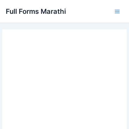
Skip
Full Forms Marathi
to
Main
content
Men