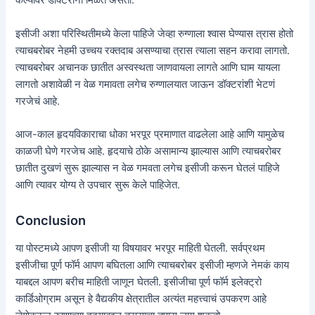
केल्यावर डॉक्टरांना मिळत असतो.
इसीजी अशा परिस्थितीमध्ये केला पाहिजे जेव्हा रुग्णाला श्वास घेण्यास त्रास होतो
त्याचबरोबर नेहमी उच्चय रक्तदाब असण्याचा त्रास त्याला सहन करावा लागतो.
त्याचबरोबर अचानक छातीत अस्वस्थता जाणवायला लागते आणि घाम यायला
लागतो अशावेळी न वेळ गमावता लगेच रुग्णालयात जाऊन डॉक्टरांशी भेटणं
गरजेचं आहे.
आज-काल हृदयविकाराचा धोका भरपूर प्रमाणात वाढलेला आहे आणि यामुळेच
काळजी घेणे गरजेच आहे. हृदयाचे ठोके असामान्य झाल्यास आणि त्याचबरोबर
छातीत दुखणं सुरू झाल्यास न वेळ गमवता लगेच इसीजी करून घेतलं पाहिजे
आणि त्यावर योग्य ते उपचार सुरू केले पाहिजेत.
Conclusion
या पोस्टमध्ये आपण इसीजी या विषयावर भरपूर माहिती घेतली. सर्वप्रथम
इसीजीचा पूर्ण फॉर्म आपण बघितला आणि त्याचबरोबर इसीजी म्हणजे नेमकं काय
याबद्दल आपण बरीच माहिती जाणून घेतली. इसीजीचा पूर्ण फॉर्म इलेक्ट्रो
कार्डिओग्राम असून हे वैद्यकीय क्षेत्रातील अत्यंत महत्त्वाचं उपकरण आहे