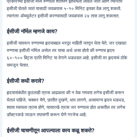
प्रकारच्या इसीजी मध्ये रुग्णाला शांतपणे झोपायला लावलं जातं आणि त्यानंतर
इसीजी घेतले जातं यासाठी जवळपास ५-१० मिनिट इतका वेळ लागू शकतो.
त्यानंतर ॲम्ब्युलेटर इसीजी करण्यासाठी जवळपास २४ तास लागू शकतात.
ईसीजी नॉर्मल म्हणजे काय?
इसीजी यावरून रुग्णाच्या हृदयाबद्दल भरपूर माहिती जाणून घेता येते. जर एखाद्या
रुग्णाचा इसीजी नॉर्मल असेल तर याचा अर्थ असा होतो की रुग्णाच हृदय
६०-१०० बिट्स प्रति मिनिट या वेगाने धडधडत आहे. इसीजी वर हृदयाचं ठोके
समजून येतात.
ईसीजी कधी करावे?
हृदयासंबंधीत कुठलाही त्रास आढळला की न वेळ गमवता लगेच इसीजी करून
घेतलं पाहिजे. चक्कर येणे, छातीत दुखणे, धाप लागणे, असामान्य हृदय धडधड,
श्वास घ्यायला त्रास होणे, यासारखे त्रास जर रुग्णाला होत असतील तर लगेच
डॉक्टरकडे जाऊन तपासणी करून घेणे गरजेच आहे.
ईसीजी चाचणीतून आपल्याला काय कळू शकते?