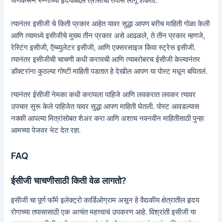
जेणेकरून रुग्णाच्या हृदयाबद्दल त्रासाचा तपास लागू शकतो.
त्यानंतर इसीजी चे किती प्रकार आहेत यावर सुद्धा आपण बरीच माहिती गोळा केली
आणि त्यामध्ये इसीजीचे मुख्य तीन प्रकार असे आढळले, ते तीन प्रकार म्हणजे,
रेस्टिंग इसीजी, ऍम्ब्युलेटर इसीजी, आणि एक्सरसाइज किंवा स्ट्रेस इसीजी.
त्यानंतर इसीजीची चाचणी कधी करायची आणि त्याबरोबरच ईसीजी केल्यानंतर
डॉक्टरांना कुठल्या गोष्टी माहिती पडतात हे देखील आपण या पोस्ट मधून बघितलं.
त्यानंतर ईसीजी नेमका कधी करायला पाहिजे आणि लवकरात लवकर त्यावर
उपचार सुरू केले पाहिजेत यावर सुद्धा आपण माहिती घेतली. पोस्ट आवडल्यास
नक्की आपल्या मित्रांसोबत शेअर करा आणि अशाच नवनवीन माहितीसाठी पुन्हा
आमच्या पेजवर भेट देत रहा.
FAQ
ईसीजी चाचणीसाठी किती वेळ लागतो?
इसीजी चा पूर्ण फॉर्म इलेक्ट्रो कार्डिओग्राम असून हे वैद्यकीय क्षेत्रातील हृदय
रोगाच्या तपासासाठी एक अत्यंत महत्त्वाचं उपकरण आहे. विश्रांती इसीजी या