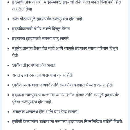
हृदयाची ठोके असामान्य झाल्यावर, हृदयाची ठोके सतत वाढत किंवा कमी होत
असतील तेव्हा
रक्त गोठल्यामुळे हृदयापर्यंत रक्तपुरवठा होत नाही
हृदयविकाराची गंभीर लक्षणे दिसून येतात
हृदयाच्या झडपामध्ये समस्या वाटू लागते
मधुमेह ताब्यात ठेवता येत नाही आणि त्यामुळे हृदयावर त्याचा परिणाम दिसून
येतो
छातीत तीव्र वेघना होत असते
सतत उच्च रक्तदाब असण्याचा त्रास होतो
छातीत अस्वस्थता जाणवते आणि त्याबरोबरच श्वास घेण्यास त्रास होतो
हृदयाला रक्तपुरवठा करणाऱ्या धमन्या ब्लॉक होतात आणि त्यामुळे हृदयापर्यंत
पुरेसा रक्तपुरवठा होत नाही.
अचानक अस्वस्थ होतं आणि घाम येऊ लागतो
इसीजी केल्यानंतर डॉक्टरांना रुग्णाच्या हृदयाबद्दल निम्नलिखित माहिती मिळते: