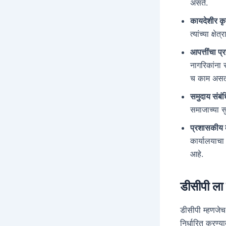
असते.
कायदेशीर कृ
त्यांच्या क्
आपत्तींचा प्
नागरिकांना 
च काम असत
समुदाय संबं
समाजाच्या स
प्रशासकीय
कार्यालयाचा
आहे.
डीसीपी ला
डीसीपी म्हणजेच
निर्धारित करण्