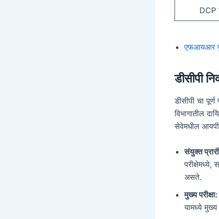
DCP क
एफआयआर फु
डीसीपी निव
डीसीपी चा पूर्
विभागातील दायि
सेवेमधील आयपीए
संयुक्त प्रार
परीक्षेमध्ये
असते.
मुख्य परीक्षा
यामध्ये मुख्