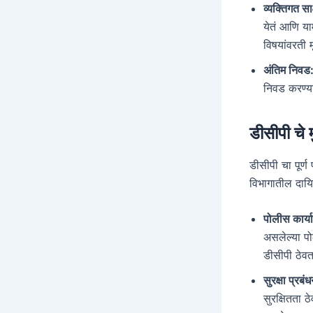
व्यक्तिगत सा
येतं आणि याम
विषयांवरती 
अंतिम निवड
निवड करण्या
डीसीपी चे म
डीसीपी चा पूर्
विभागातील दायित
पोलीस कार्य
असलेल्या पो
डीसीपी ठेव
सुरक्षा प्रबं
सुरक्षितता 