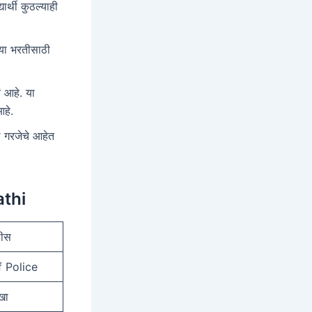
यार्थी कुठल्याही
्या भरतीसाठी
 आहे. या
हे.
 गरजेचे आहेत
athi
लीस
 Police
खा