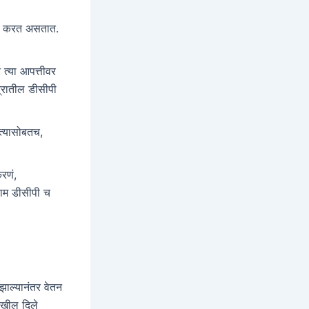
ाणी करत असतात.
 त्या आपत्तीवर
त्रातील डीसीपी
 त्यासोबतच,
करणं,
काम डीसीपी च
झाल्यानंतर वेतन
ेखील दिले