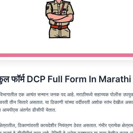
फुल फॉर्म DCP Full Form In Marathi
विभागातील एक अत्यंत सन्मान जनक पद आहे. मराठीमध्ये सहाय्यक पोलीस उपयुक
्दीवरती तीन सितारे असतात. या ठिकाणी यांच्या वर्दीवरती अशोक स्तंभ देखील अस
ल आयपीएस अंतर्गत डीसीपी येतात.
 क्षेत्रातील, ठिकाणांवरती कायदेशीर नियंत्रण ठेवत असतात. गंभीर प्रत्येक क्षेत्रा
न करणं हे डीसीपीचं काम आहे. रेसिपी हे अनेक प्रशासन या काम देखील करत 