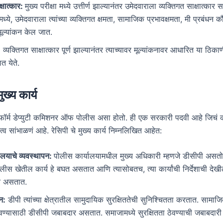
क्षात्कार:
मुख्य परीक्षा मध्ये उत्तीर्ण झाल्यानंतर उमेदवाराला व्यक्तिगत साक्षात्कार
ध्ये, उमेदवाराला त्यांच्या व्यक्तिगत क्षमता, सामाजिक प्रभावक्षमता, मी प्रबंधन 
मूल्यांकन केल जात.
:
व्यक्तिगत साक्षात्कार पूर्ण झाल्यानंतर त्याच्यावर मूल्यांकनावर आधारित या ठिकाणी व
त येते.
ुख्य कार्य
ण फॉर्म डेप्युटी कमिशनर ऑफ पोलीस असा होतो. ही एक सरकारी पदवी आहे जिचं
्व सांभाळणं आहे. रेसिपी चे मुख्य कार्य निम्नलिखित आहेत:
ालयाचे व्यवस्थापन:
पोलीस कार्यालयामधील मुख्य अधिकारी म्हणजे डीसीपी असतो. य
लीस खेतील कार्य हे बघत असतात आणि त्यासोबतच, त्या कार्यांची निर्देशाची देखी
त असतात.
धन:
डीपी त्यांच्या क्षेत्रातील सामुदायिक सुरक्षिततेची सुनिश्चितता करतात. साम
ठेवण्यासाठी डीसीपी जबाबदार असतात. समाजामध्ये सुरक्षितता ठेवण्याची जबाबदार