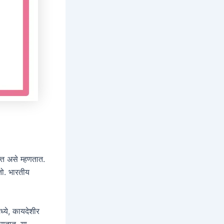
्त असे म्हणतात.
तो. भारतीय
मध्ये, कायदेशीर
असतात. या