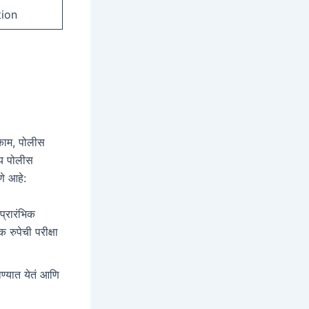
tion
 काम, पोलीस
ीय पोलीस
णे आहे:
प्रारंभिक
 रुपेची परीक्षा
ठवण्यात येतं आणि