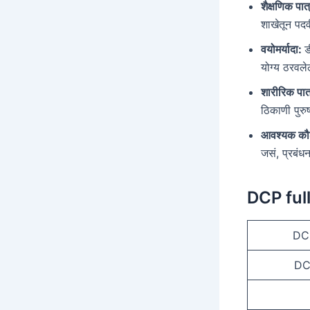
शैक्षणिक पात
शाखेतून पदव
वयोमर्यादा:
ड
योग्य ठरवल
शारीरिक पात
ठिकाणी पुरु
आवश्यक कौ
जसं, प्रबंधन
DCP full
DCP
DCP