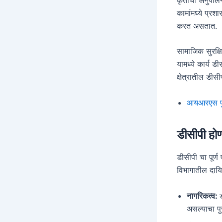
कामांमध्ये प्र
करत असतात.
सामाजिक सुरक्ष
यामध्ये कार्य ड
क्षेत्रातील डीस
आयआरएस फु
डीसीपी होण
डीसीपी चा पूर्
विभागातील दायि
नागरिकत्व:
असल्याचा पु